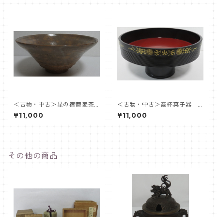
＜古物・中古＞星の宿蕎麦茶
＜古物・中古＞高杯菓子器
盌 中村与平
象彦
¥11,000
¥11,000
その他の商品