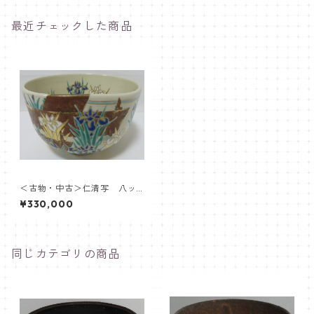
最近チェックした商品
＜古物・中古＞仁清写 八ッ
橋茶盌 永楽即全
¥330,000
同じカテゴリの商品