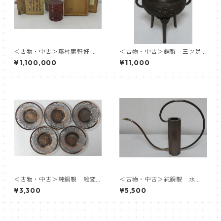
＜古物・中古＞藤村庸軒好 竹
＜古物・中古＞銅製 三ツ足
中次 有沢弌恒箱書 初代 中
獅子香炉 ※箱ナシ
¥1,100,000
¥11,000
村宗哲
＜古物・中古＞純銅製 絵変
＜古物・中古＞純銅製 水
茶托 ５客 ※箱ナシ
注 ※箱ナシ
¥3,300
¥5,500