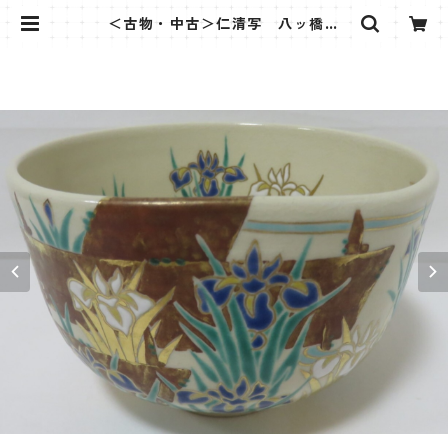
＜古物・中古＞仁清写 八ッ橋茶
盌 永楽即全 | 茶道具さくら