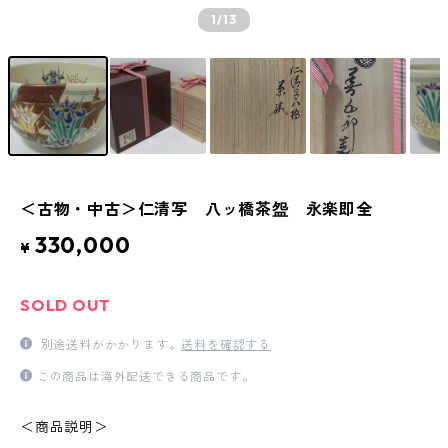
1
/13
＜古物・中古＞仁清写 八ッ橋茶盌 永楽即全
330,000
¥
SOLD OUT
別途送料がかかります。
送料を確認する
この商品は海外配送できる商品です。
＜商品説明＞