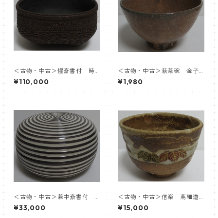
＜古物・中古＞惺斎書付 時
＜古物・中古＞萩茶碗 金子
代 竹組炭斗 内張応需：飛
松延
¥110,000
¥1,980
来一閑
＜古物・中古＞兼中斎書付
＜古物・中古＞信楽 蔦細道
膳所焼 交趾釉 筋糸目喰籠 陽
茶盌 徳力孫三郎
¥33,000
¥15,000
炎園