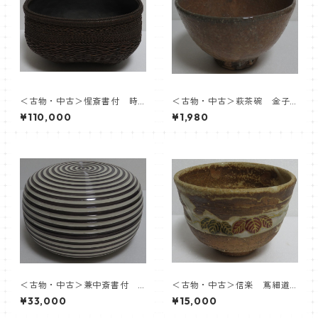
＜古物・中古＞惺斎書付 時
＜古物・中古＞萩茶碗 金子
代 竹組炭斗 内張応需：飛
松延
¥110,000
¥1,980
来一閑
＜古物・中古＞兼中斎書付
＜古物・中古＞信楽 蔦細道
膳所焼 交趾釉 筋糸目喰籠 陽
茶盌 徳力孫三郎
¥33,000
¥15,000
炎園