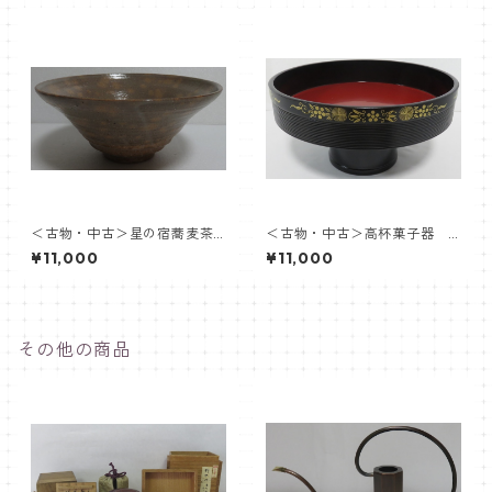
＜古物・中古＞星の宿蕎麦茶
＜古物・中古＞高杯菓子器
盌 中村与平
象彦
¥11,000
¥11,000
その他の商品