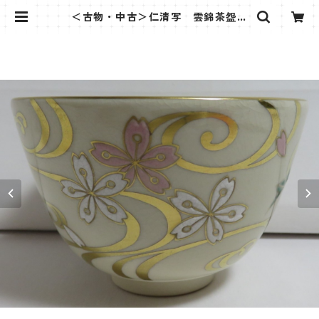
＜古物・中古＞仁清写 雲錦茶盌
通次阿山 | 茶道具さくら