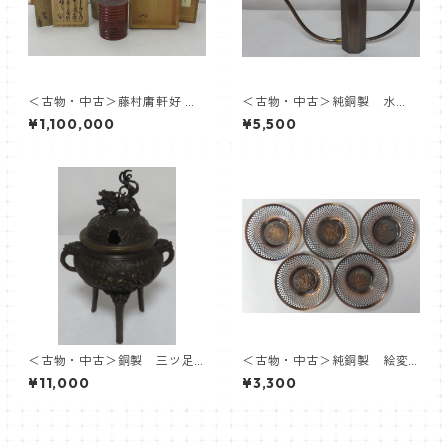
＜古物・中古＞藤村庸軒好 竹
＜古物・中古＞純銅製 水
中次 有沢弌恒箱書 初代 中
注 ※箱ナシ
¥1,100,000
¥5,500
村宗哲
＜古物・中古＞銅製 三ツ足
＜古物・中古＞純銅製 絵変
獅子香炉 ※箱ナシ
茶托 ５客 ※箱ナシ
¥11,000
¥3,300