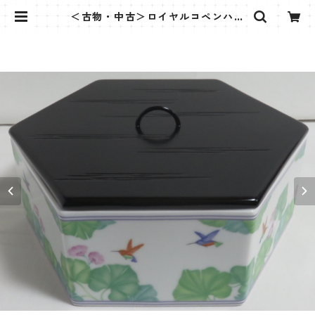
＜古物・中古＞ロイヤルコペンハー
ゲン 六角鉢・水指 | 茶道具さくら