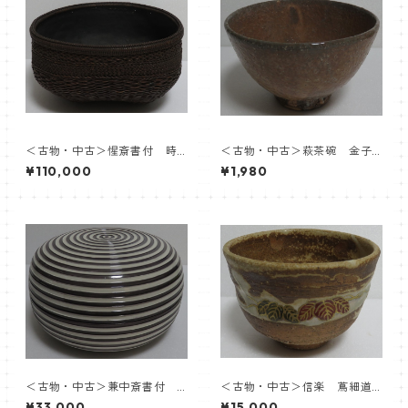
＜古物・中古＞惺斎書付 時
＜古物・中古＞萩茶碗 金子
代 竹組炭斗 内張応需：飛
松延
¥110,000
¥1,980
来一閑
＜古物・中古＞兼中斎書付
＜古物・中古＞信楽 蔦細道
膳所焼 交趾釉 筋糸目喰籠 陽
茶盌 徳力孫三郎
¥33,000
¥15,000