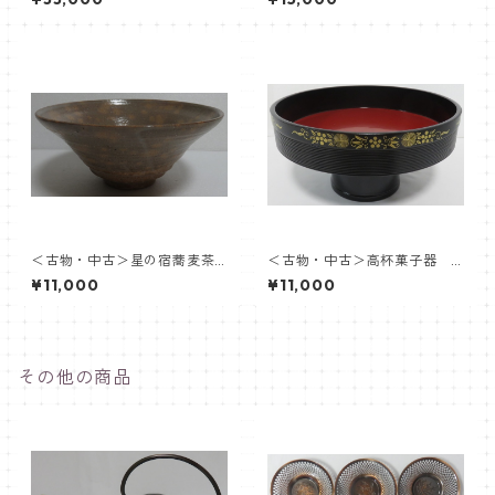
炎園
＜古物・中古＞星の宿蕎麦茶
＜古物・中古＞高杯菓子器
盌 中村与平
象彦
¥11,000
¥11,000
その他の商品