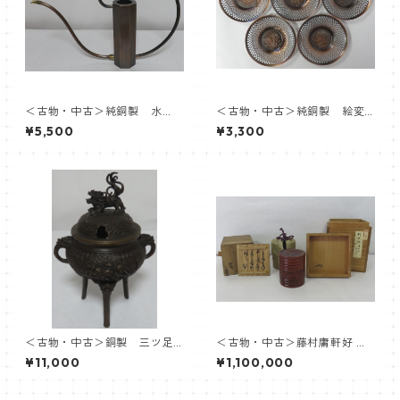
＜古物・中古＞純銅製 水
＜古物・中古＞純銅製 絵変
注 ※箱ナシ
茶托 ５客 ※箱ナシ
¥5,500
¥3,300
＜古物・中古＞銅製 三ツ足
＜古物・中古＞藤村庸軒好 竹
獅子香炉 ※箱ナシ
中次 有沢弌恒箱書 初代 中
¥11,000
¥1,100,000
村宗哲