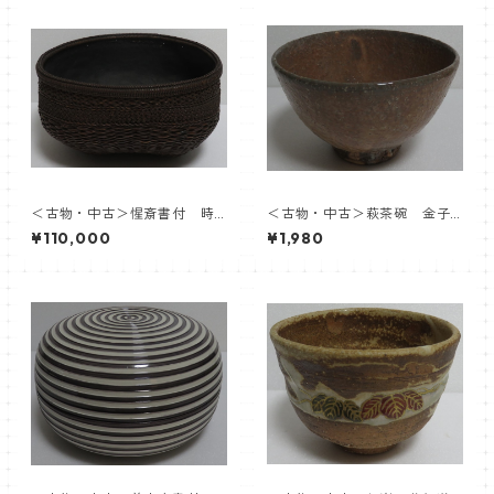
＜古物・中古＞惺斎書付 時
＜古物・中古＞萩茶碗 金子
代 竹組炭斗 内張応需：飛
松延
¥110,000
¥1,980
来一閑