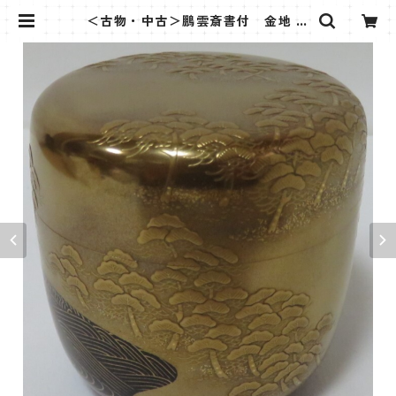
＜古物・中古＞鵬雲斎書付 金地 浜
松蒔絵 大棗 駒沢徹 | 茶道具さくら