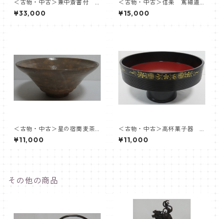
＜古物・中古＞兼中斎書付
＜古物・中古＞信楽 蔦細道
膳所焼 交趾釉 筋糸目喰籠 陽
茶盌 徳力孫三郎
¥33,000
¥15,000
炎園
＜古物・中古＞星の宿蕎麦茶
＜古物・中古＞高杯菓子器
盌 中村与平
象彦
¥11,000
¥11,000
その他の商品