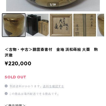
1
/19
＜古物・中古＞鵬雲斎書付 金地 浜松蒔絵 大棗 駒
沢徹
¥220,000
SOLD OUT
別途送料がかかります。
送料を確認する
この商品は海外配送できる商品です。
＜商品説明＞