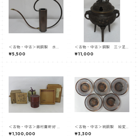
＜古物・中古＞純銅製 水
＜古物・中古＞銅製 三ツ足
注 ※箱ナシ
獅子香炉 ※箱ナシ
¥5,500
¥11,000
＜古物・中古＞藤村庸軒好 竹
＜古物・中古＞純銅製 絵変
中次 有沢弌恒箱書 初代 中
茶托 ５客 ※箱ナシ
¥1,100,000
¥3,300
村宗哲